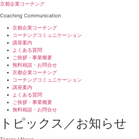
コ
京都企業コーチング
ン
Coaching Communication
テ
ン
京都企業コーチング
ツ
コーチングコミュニケーション
に
講座案内
ス
よくある質問
キ
ご挨拶・事業概要
ッ
無料相談・お問合せ
プ
京都企業コーチング
コーチングコミュニケーション
講座案内
よくある質問
ご挨拶・事業概要
無料相談・お問合せ
トピックス／お知らせ